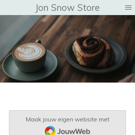
Jon Snow Store
Ga
direct
naar
de
hoofdinhoud
Maak jouw eigen website met
JouwWeb