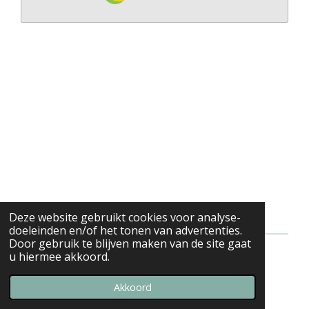
Deze website gebruikt cookies voor analyse-
doeleinden en/of het tonen van advertenties.
Door gebruik te blijven maken van de site gaat
u hiermee akkoord.
© 2019 - 2026 Jon Snow Store
Powered by
JouwWeb
Akkoord